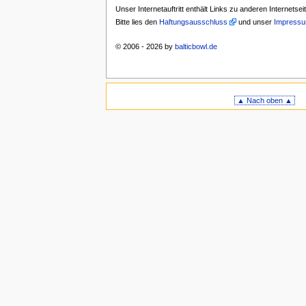
Unser Internetauftritt enthält Links zu anderen Internetse
Bitte lies den
Haftungsausschluss
und unser
Impress
© 2006 - 2026 by
balticbowl.de
▲ Nach oben ▲