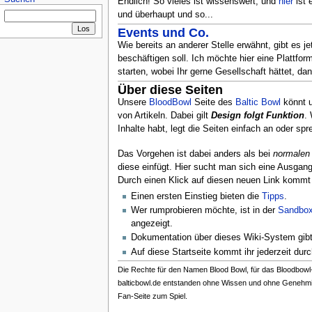
Endlich! So vieles ist wissenswert, und
hier
ist 
und überhaupt und so...
Events und Co.
Wie bereits an anderer Stelle erwähnt, gibt es j
beschäftigen soll. Ich möchte hier eine Plattfo
starten, wobei Ihr gerne Gesellschaft hättet, dan
Über diese Seiten
Unsere
BloodBowl
Seite des
Baltic Bowl
könnt u
von Artikeln. Dabei gilt
Design folgt Funktion
. 
Inhalte habt, legt die Seiten einfach an oder spre
Das Vorgehen ist dabei anders als bei
normalen
diese einfügt. Hier sucht man sich eine Ausgangs
Durch einen Klick auf diesen neuen Link kommt 
Einen ersten Einstieg bieten die
Tipps
.
Wer rumprobieren möchte, ist in der
Sandbo
angezeigt.
Dokumentation über dieses Wiki-System gibt
Auf diese Startseite kommt ihr jederzeit durc
Die Rechte für den Namen Blood Bowl, für das Bloodbowl-Z
balticbowl.de entstanden ohne Wissen und ohne Genehmi
Fan-Seite zum Spiel.