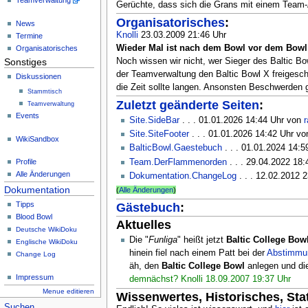
Teamverwaltung
Gerüchte, dass sich die Grans mit einem Team-
Organisatorisches
:
News
Knolli
23.03.2009 21:46 Uhr
Termine
Wieder Mal ist nach dem Bowl vor dem Bowl
Organisatorisches
Sonstiges
Noch wissen wir nicht, wer Sieger des Baltic Bow
der Teamverwaltung den Baltic Bowl X freigesch
Diskussionen
die Zeit sollte langen. Ansonsten Beschwerden
Stammtisch
Zuletzt geänderte Seiten
:
Teamverwaltung
Events
Site.SideBar
. . .
01.01.2026 14:44 Uhr
von
Site.SiteFooter
. . .
01.01.2026 14:42 Uhr
vo
WikiSandbox
BalticBowl.Gaestebuch
. . .
01.01.2024 14:5
Team.DerFlammenorden
. . . 29.04.2022 18
Profile
Alle Änderungen
Dokumentation.ChangeLog
. . . 12.02.2012 
Dokumentation
(
Alle Änderungen
)
Gästebuch
:
Tipps
Blood Bowl
Aktuelles
Deutsche WikiDoku
Die "
Funliga
" heißt jetzt
Baltic College Bow
Englische WikiDoku
hinein fiel nach einem Patt bei der
Abstimmu
Change Log
äh, den
Baltic College Bowl
anlegen und die
Impressum
demnächst?
Knolli
18.09.2007 19:37 Uhr
Menue editieren
Wissenwertes, Historisches, Stat
Suchen